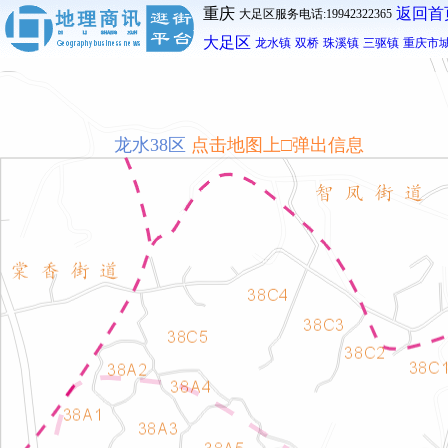
重庆
返回首
大足区服务电话:19942322365
大足区
龙水镇
双桥
珠溪镇
三驱镇
重庆市
龙水38区
点击地图上□弹出信息