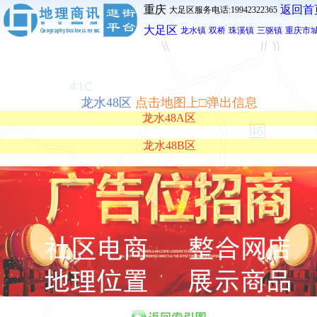
重庆
返回首
大足区服务电话:19942322365
大足区
龙水镇
双桥
珠溪镇
三驱镇
重庆市
龙水48区
点击地图上□弹出信息
龙水48A区
龙水48B区