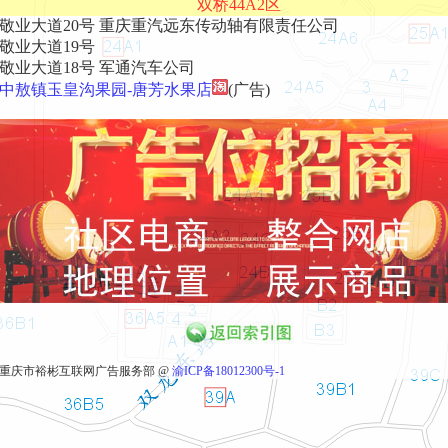
双桥44A2区
敬业大道20号 重庆重汽远东传动轴有限责任公司
敬业大道19号
敬业大道18号 军通汽车公司
中敖镇玉皇沟果园-唐芳水果店
(广告)
重庆市裕彬互联网广告服务部 @
渝ICP备18012300号-1