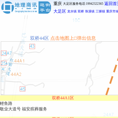
重庆
返回首
大足区服务电话:19942322365
大足区
龙水镇
双桥
珠溪镇
三驱镇
重庆市
双桥44区
点击地图上□弹出信息
双桥44A1区
鲤鱼路
敬业大道号 福安殡葬服务