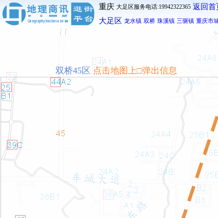
重庆
返回首
大足区服务电话:19942322365
大足区
龙水镇
双桥
珠溪镇
三驱镇
重庆市
双桥45区
点击地图上□弹出信息