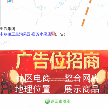
重汽集团
中敖镇玉皇沟果园-唐芳水果店
(广告)